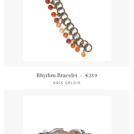
NORMALER PREIS
Rhythm Bracelet
—
€239
ARIS GELDIS