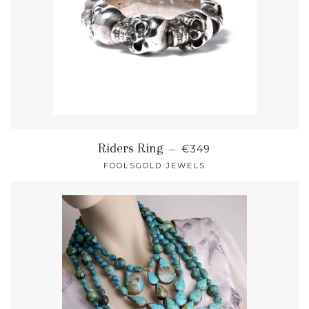
NORMALER PREIS
Riders Ring
—
€349
FOOLSGOLD JEWELS