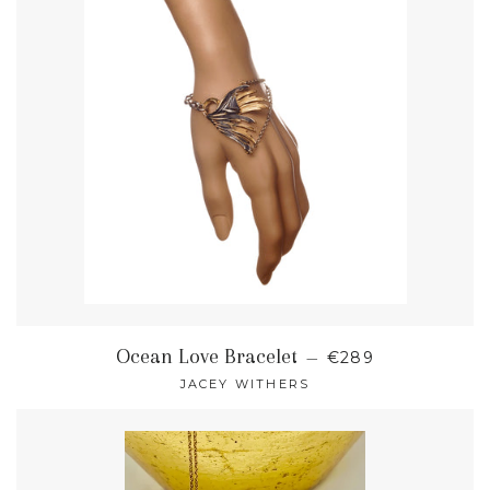
NORMALER PREI
Ocean Love Bracelet
—
€289
JACEY WITHERS