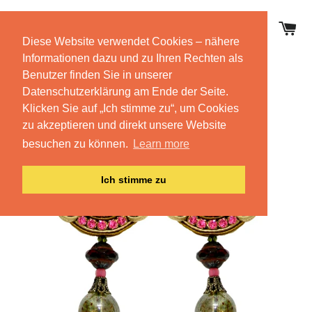
E
Diese Website verwendet Cookies – nähere
SEITENNAVIGATION
Informationen dazu und zu Ihren Rechten als
Benutzer finden Sie in unserer
Datenschutzerklärung am Ende der Seite.
Klicken Sie auf „Ich stimme zu“, um Cookies
zu akzeptieren und direkt unsere Website
besuchen zu können.
Learn more
Ich stimme zu