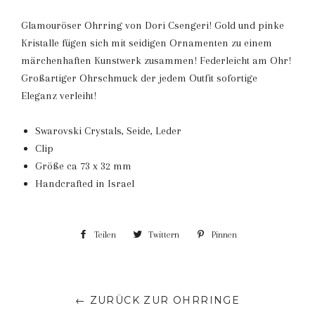
Glamouröser Ohrring von Dori Csengeri! Gold und pinke
Kristalle fügen sich mit seidigen Ornamenten zu einem
märchenhaften Kunstwerk zusammen! Federleicht am Ohr!
Großartiger Ohrschmuck der jedem Outfit sofortige
Eleganz verleiht!
Swarovski Crystals, Seide, Leder
Clip
Größe ca 73 x 32 mm
Handcrafted in Israel
Teilen
Auf
Twittern
Auf
Pinnen
Auf
Facebook
Twitter
Pinterest
teilen
twittern
pinnen
← ZURÜCK ZUR OHRRINGE