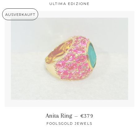
ULTIMA EDIZIONE
AUSVERKAUFT
NORMALER PREIS
Anita Ring
—
€379
FOOLSGOLD JEWELS