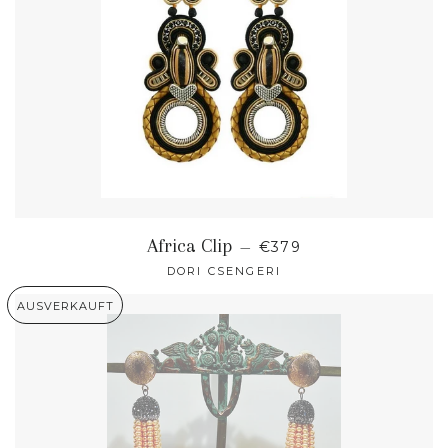
NORMALER PREIS
Africa Clip
—
€379
DORI CSENGERI
AUSVERKAUFT