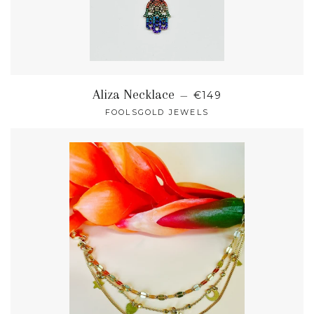
NORMALER PREIS
Aliza Necklace
—
€149
FOOLSGOLD JEWELS