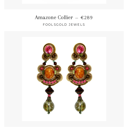
NORMALER PREIS
Amazone Collier
—
€289
FOOLSGOLD JEWELS