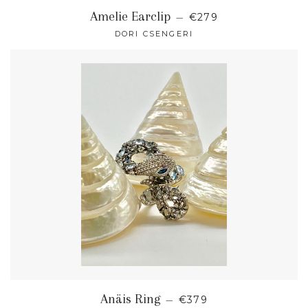
NORMALER PREIS
Amelie Earclip
—
€279
DORI CSENGERI
NORMALER PREIS
Anäis Ring
—
€379