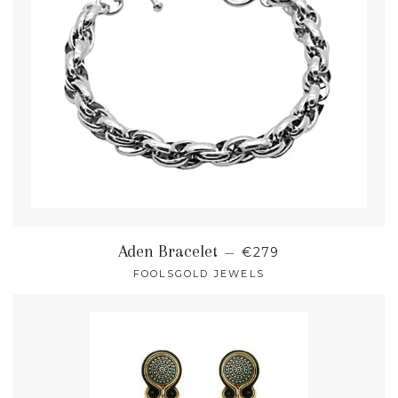
NORMALER PREIS
Aden Bracelet
—
€279
FOOLSGOLD JEWELS