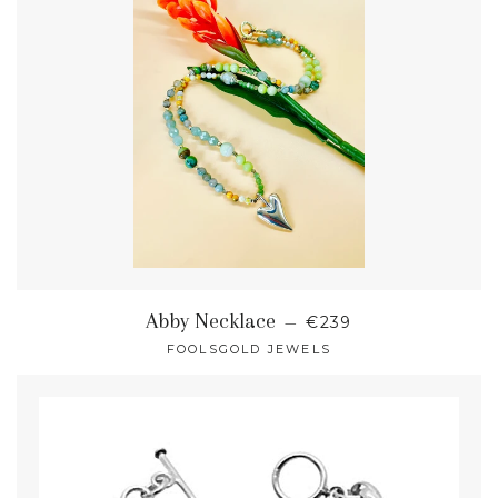
NORMALER PREIS
Abby Necklace
—
€239
FOOLSGOLD JEWELS