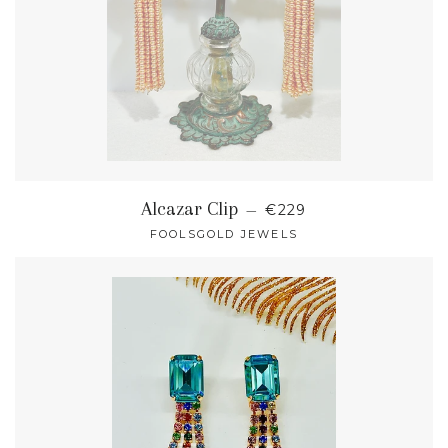
NORMALER PREIS
Alcazar Clip
—
€229
FOOLSGOLD JEWELS