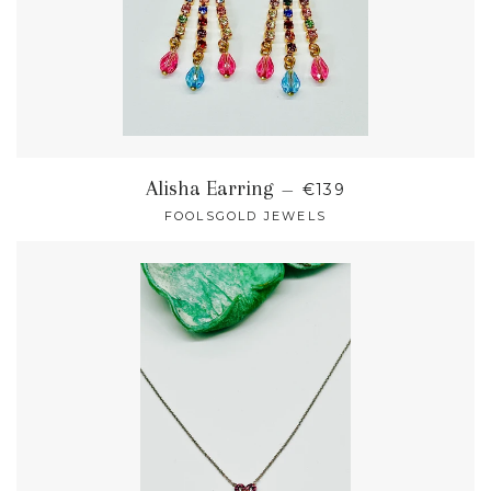
NORMALER PREIS
Alisha Earring
—
€139
FOOLSGOLD JEWELS