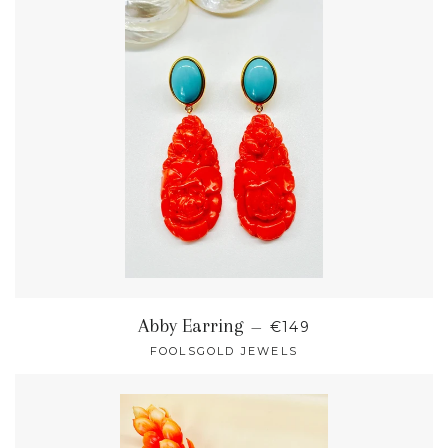
NORMALER PREIS
Abby Earring
—
€149
FOOLSGOLD JEWELS