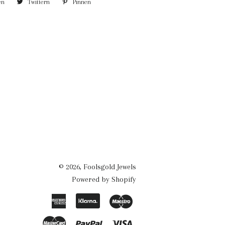
en
Auf
Twittern
Auf
Pinnen
Auf
Facebook
Twitter
Pinterest
teilen
twittern
pinnen
© 2026,
Foolsgold Jewels
Powered by Shopify
American
Klarna
Maestro
Express
Master
Paypal
Visa