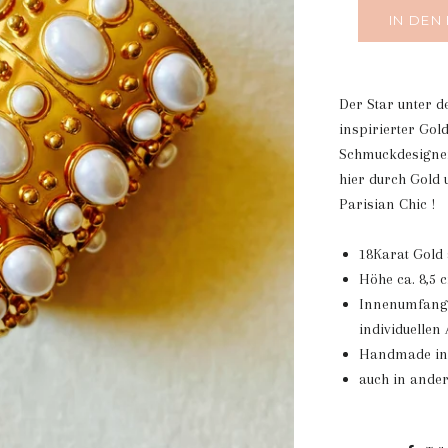
IN DEN
Der Star unter d
inspirierter Gol
Schmuckdesigneri
hier durch Gold
Parisian Chic !
18Karat Gold 
Höhe ca. 8,5 
Innenumfang c
individuelle
Handmade in
auch in ande