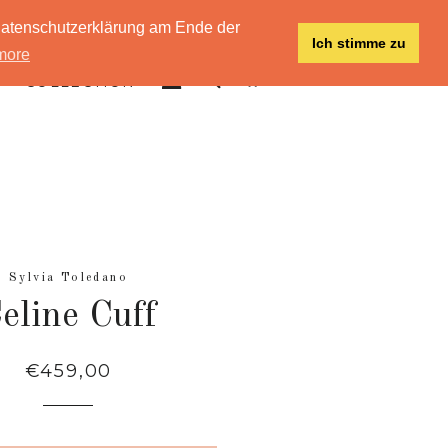
 Datenschutzerklärung am Ende der
Ich stimme zu
more
EINLOGGEN
SUCHE
EINKAUFSWAGEN
COLLECTION
Sylvia Toledano
eline Cuff
Normaler
€459,00
Preis