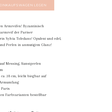
 EINKAUFSWAGEN LEGEN
en Armreifen! Byzantinisch
darmreif der Pariser
n Sylvia Toledano! Opulent und edel,
 und Perlen in anmutigem Glanz!
auf Messing, Kunstperlen
cm
a .18 cm, leicht biegbar auf
n Armumfang
 Paris
ren Farbvarianten bestellbar