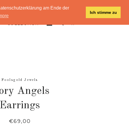
 Datenschutzerklärung am Ende der
Ich stimme zu
more
EINLOGGEN
SUCHE
EINKAUFSWAGEN
COLLECTION
Foolsgold Jewels
ory Angels
Earrings
Normaler
€69,00
Preis