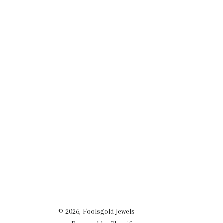
Facebook
Twitter
Pinterest
teilen
twittern
pinnen
© 2026,
Foolsgold Jewels