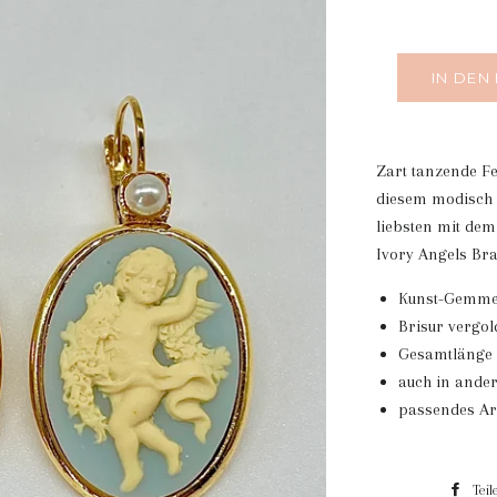
IN DEN
Zart tanzende F
diesem modisch
liebsten mit de
Ivory Angels Brac
Kunst-Gemmen
Brisur vergol
Gesamtlänge 
auch in ande
passendes A
Teil