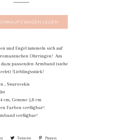
 EINKAUFSWAGEN LEGEN
een und Engel tummeln sich auf
 romantischen Ohrringen! Am
m dazu passenden Armband (siehe
elet) !Lieblingsstück!
 , Swarovskis
det
4 cm, Gemme 2,8 cm
ren Farben verfügbar!
rmband verfügbar!
en
Auf
Twittern
Auf
Pinnen
Auf