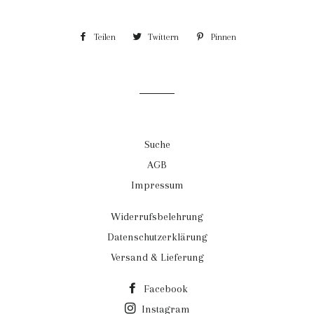
Teilen
Auf
Twittern
Auf
Pinnen
Auf
Facebook
Twitter
Pinterest
teilen
twittern
pinnen
Suche
AGB
Impressum
Widerrufsbelehrung
Datenschutzerklärung
Versand & Lieferung
Facebook
Instagram