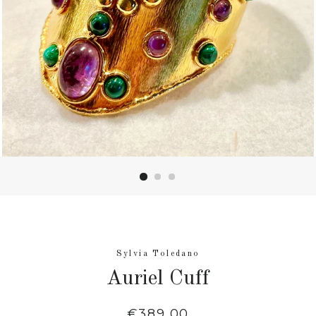
Sylvia Toledano
Auriel Cuff
Normaler
€389,00